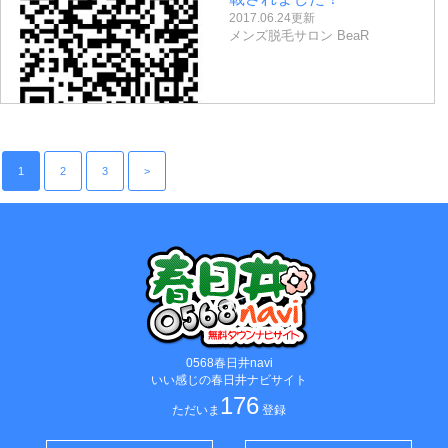
2017.06.24更新
メンズ脱毛サロン BeaR
1
2
3
>
0568春日井navi
いい感じの春日井ナビサイト
176
ただいま
登録