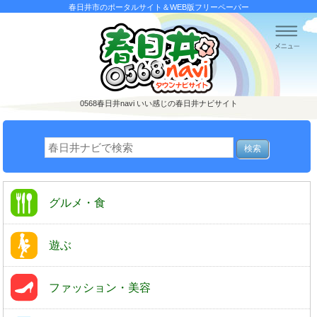
春日井市のポータルサイト＆WEB版フリーペーパー
0568春日井navi
いい感じの春日井ナビサイト
グルメ・食
遊ぶ
ファッション・美容