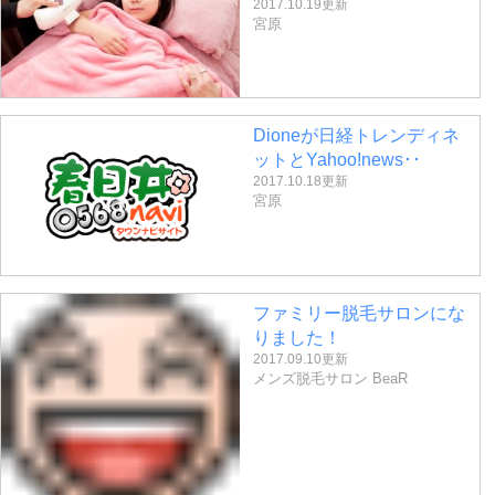
2017.10.19更新
宮原
Dioneが日経トレンディネ
ットとYahoo!news･･
2017.10.18更新
宮原
ファミリー脱毛サロンにな
りました！
2017.09.10更新
メンズ脱毛サロン BeaR