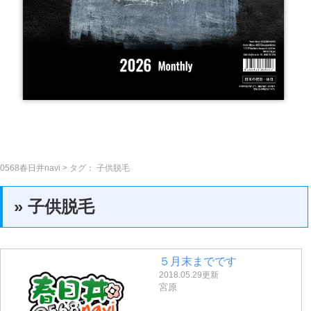
0568春日井navi
> タグ：
子供脱毛
» 子供脱毛
５月末までです
2018.05.29更新
宮原