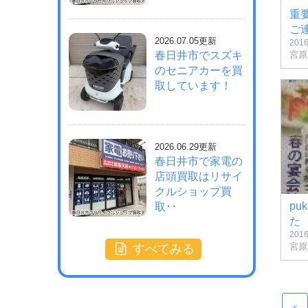
重
ご
2026.07.05更新
201
宮原
春日井市でスズキ
のセニアカーを買
取しています！
2026.06.29更新
春日井市で家電の
店頭買取はリサイ
クルショップ買
pu
取･･
た
201
宮原
すべてみる
<