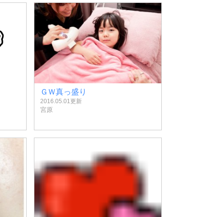
ＧＷ真っ盛り
2016.05.01更新
宮原