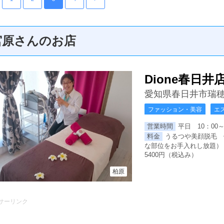
宮原さんのお店
Dione春日井
愛知県春日井市瑞穂
ファッション・美容
エ
営業時間
平日 10：00～
料金
うるつや美顔脱毛 
な部位をお手入れし放題） 
5400円（税込み）
柏原
サーリンク