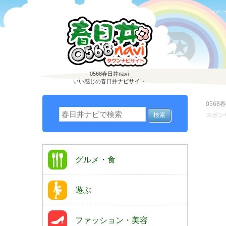
スポン
0568春日井navi
いい感じの春日井ナビサイト
0568春
スポン
グルメ・食
遊ぶ
ファッション・美容