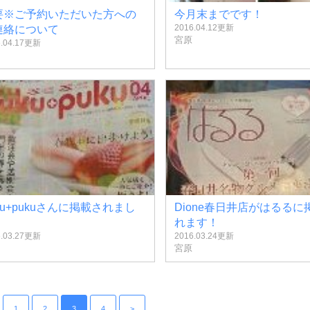
要※ご予約いただいた方への
今月末までです！
2016.04.12更新
連絡について
宮原
6.04.17更新
ku+pukuさんに掲載されまし
Dione春日井店がはるるに
れます！
6.03.27更新
2016.03.24更新
宮原
1
2
3
4
>