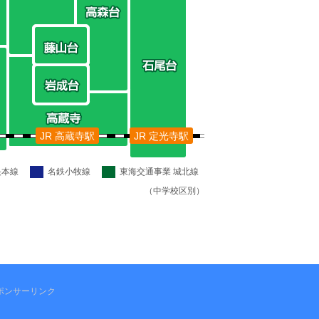
JR 高蔵寺駅
JR 定光寺駅
央本線
名鉄小牧線
東海交通事業 城北線
（中学校区別）
ポンサーリンク