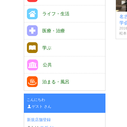
ライフ・生活
名
学
201
医療・治療
松本
学ぶ
公共
泊まる・風呂
こんにちわ
ゲスト さん
新規店舗登録