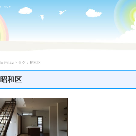
サーリンク
日井navi
> タグ：
昭和区
 昭和区