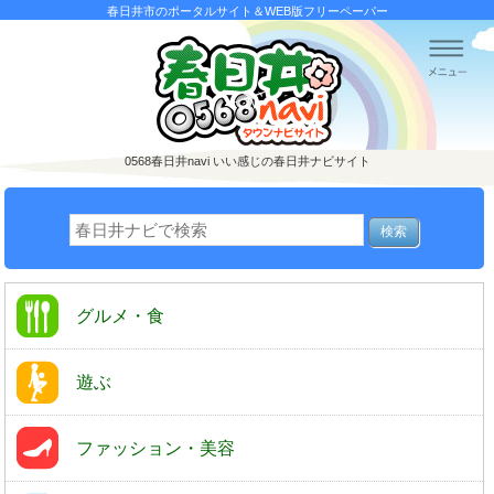
春日井市のポータルサイト＆WEB版フリーペーパー
0568春日井navi
いい感じの春日井ナビサイト
グルメ・食
遊ぶ
ファッション・美容