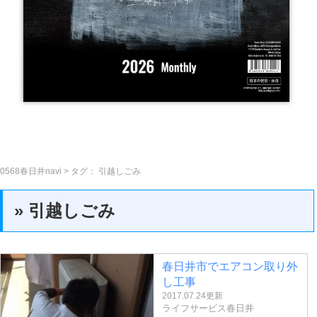
0568春日井navi
> タグ：
引越しごみ
» 引越しごみ
春日井市でエアコン取り外
し工事
2017.07.24更新
ライフサービス春日井