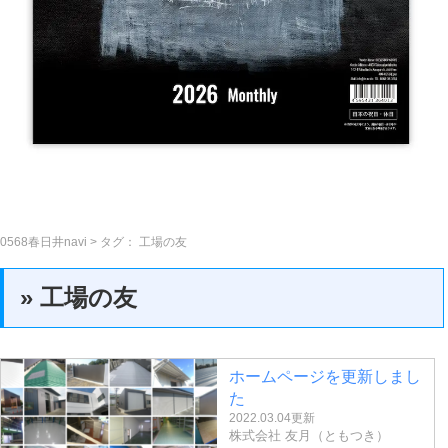
0568春日井navi
> タグ：
工場の友
» 工場の友
ホームページを更新しまし
た
2022.03.04更新
株式会社 友月（ともつき）