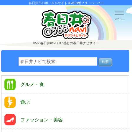
春日井市のポータルサイト＆WEB版フリーペーパー
0568春日井navi
いい感じの春日井ナビサイト
グルメ・食
遊ぶ
ファッション・美容