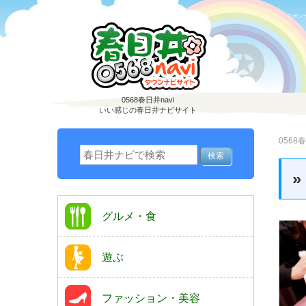
スポン
0568春日井navi
いい感じの春日井ナビサイト
0568春
グルメ・食
遊ぶ
ファッション・美容