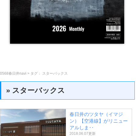
0568春日井navi
> タグ：
スターバックス
» スターバックス
春日井のツタヤ（イマジ
ン）【空港線】がリニュー
アルしま･･
2018.06.07更新