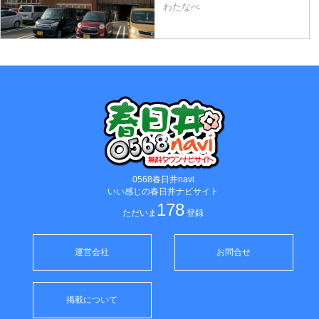
わたなべ
0568春日井navi
いい感じの春日井ナビサイト
178
ただいま
登録
運営会社
お問合せ
掲載について