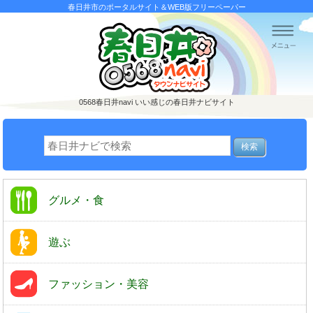
春日井市のポータルサイト＆WEB版フリーペーパー
0568春日井navi
いい感じの春日井ナビサイト
グルメ・食
遊ぶ
ファッション・美容