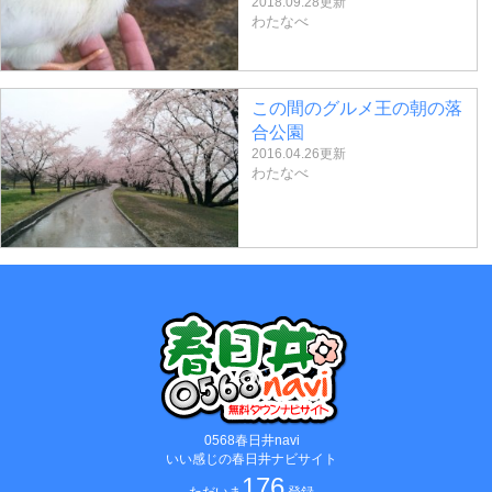
2018.09.28更新
わたなべ
この間のグルメ王の朝の落
合公園
2016.04.26更新
わたなべ
0568春日井navi
いい感じの春日井ナビサイト
176
ただいま
登録