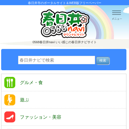
春日井市のポータルサイト＆WEB版フリーペーパー
0568春日井navi
いい感じの春日井ナビサイト
グルメ・食
遊ぶ
ファッション・美容