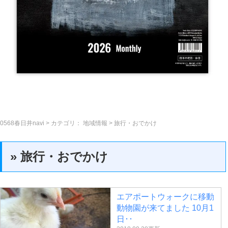
0568春日井navi
> カテゴリ：
地域情報
> 旅行・おでかけ
» 旅行・おでかけ
エアポートウォークに移動
動物園が来てました 10月1
日･･