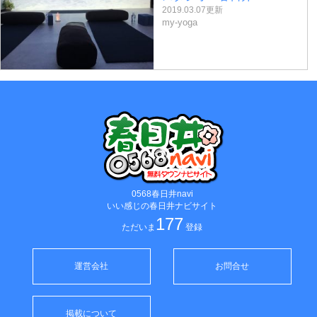
2019.03.07更新
my-yoga
0568春日井navi
いい感じの春日井ナビサイト
177
ただいま
登録
運営会社
お問合せ
掲載について