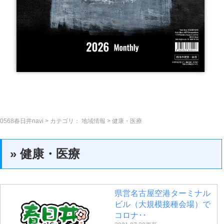
0568春日井navi
> カテゴリ：
地域情報
> 健康・医療
» 健康・医療
県営名古屋空港ターミナル
ビル（大規模接種会場）で
コロナ･･