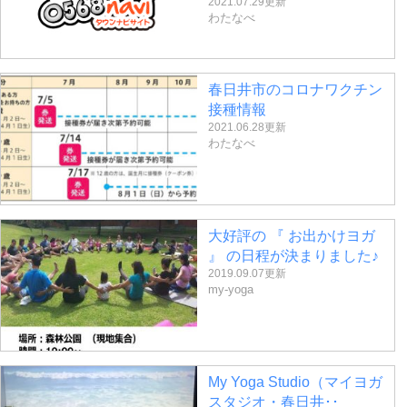
2021.07.29更新
わたなべ
春日井市のコロナワクチン
接種情報
2021.06.28更新
わたなべ
大好評の 『 お出かけヨガ
』 の日程が決まりました♪
2019.09.07更新
my-yoga
My Yoga Studio（マイヨガ
スタジオ・春日井･･