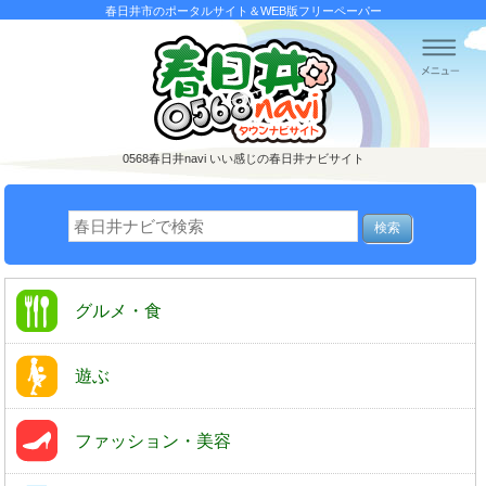
春日井市のポータルサイト＆WEB版フリーペーパー
0568春日井navi
いい感じの春日井ナビサイト
グルメ・食
遊ぶ
ファッション・美容