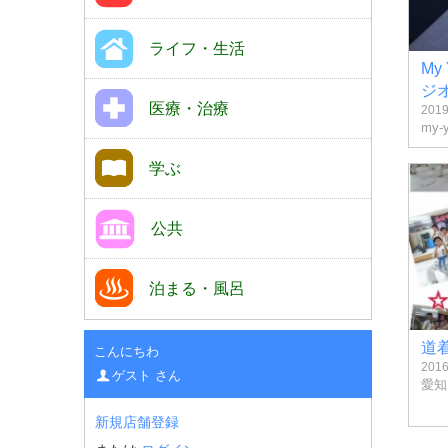
ライフ・生活
My
ジ
医療・治療
201
my-
学ぶ
公共
泊まる・風呂
道
こんにちわ
201
ゲスト さん
愛知
新規店舗登録