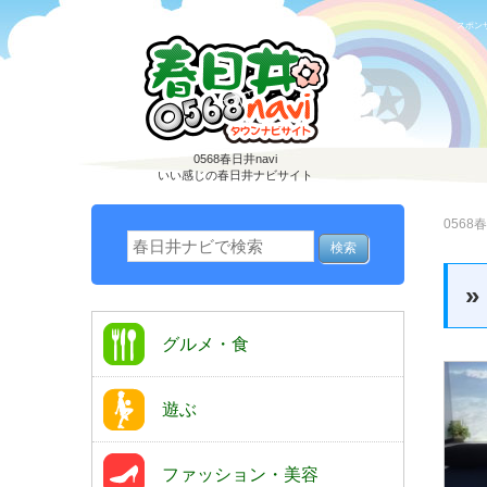
スポン
0568春日井navi
いい感じの春日井ナビサイト
0568春
グルメ・食
遊ぶ
ファッション・美容