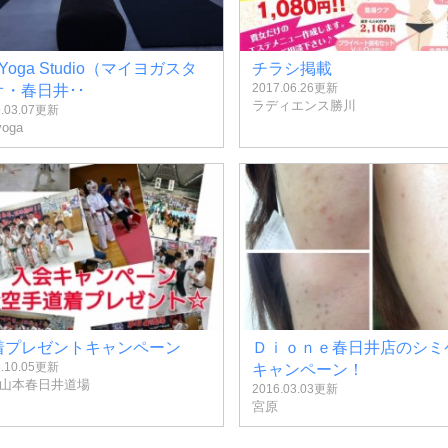
 Yoga Studio（マイヨガスタ
チラシ掲載
2017.06.26更新
オ・春日井･･
ラディエンス勝川
9.03.07更新
yoga
着プレゼントキャンペーン
Ｄｉｏｎｅ春日井店のシミ
6.10.05更新
キャンペーン！
山本春日井道場
2016.03.03更新
宮原