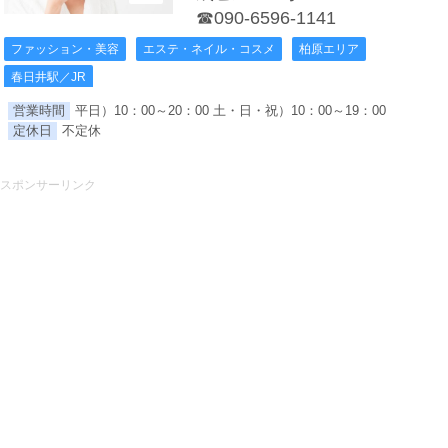
☎090-6596-1141
ファッション・美容
エステ・ネイル・コスメ
柏原エリア
春日井駅／JR
営業時間
平日）10：00～20：00 土・日・祝）10：00～19：00
定休日
不定休
スポンサーリンク