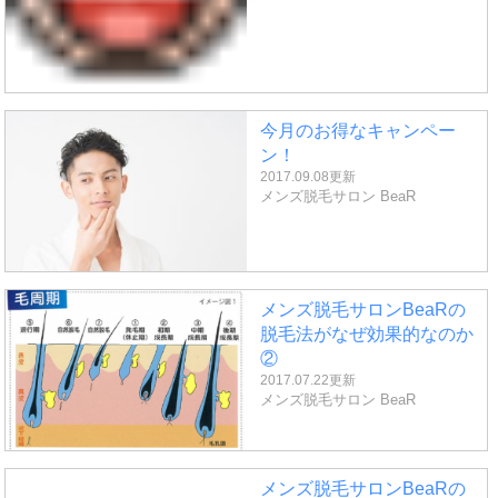
今月のお得なキャンペー
ン！
2017.09.08更新
メンズ脱毛サロン BeaR
メンズ脱毛サロンBeaRの
脱毛法がなぜ効果的なのか
②
2017.07.22更新
メンズ脱毛サロン BeaR
メンズ脱毛サロンBeaRの