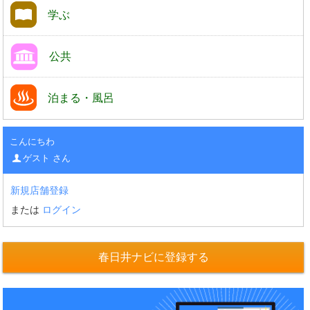
学ぶ
公共
泊まる・風呂
こんにちわ
ゲスト さん
新規店舗登録
または
ログイン
春日井ナビに登録する