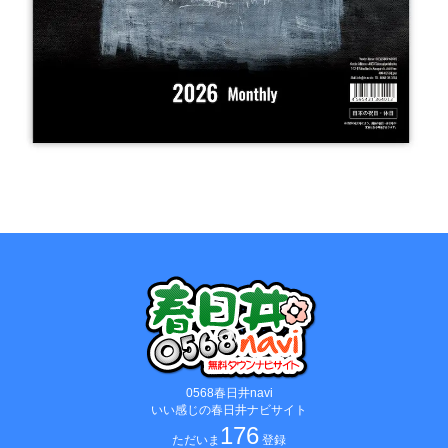
0568春日井navi
いい感じの春日井ナビサイト
176
ただいま
登録