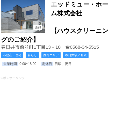
エッドミュー・ホー
ム株式会社
西部
【ハウスクリーニン
グのご紹介】
春日井市前並町1丁目13－10
☎0568-34-5515
不動産・住宅
暮らし
西部エリア
春日井駅／名鉄
営業時間
9:00~18:00
定休日
日曜、祝日
スポンサーリンク