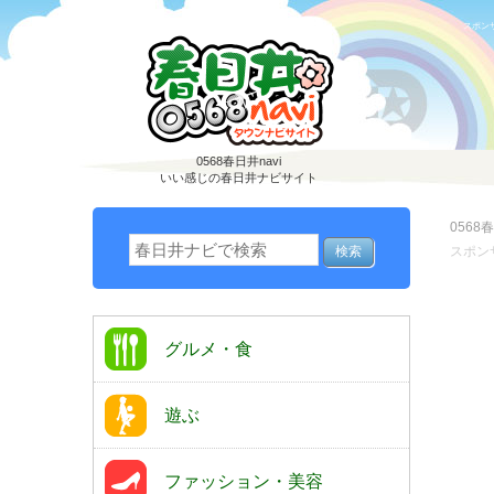
スポン
0568春日井navi
いい感じの春日井ナビサイト
0568春
スポン
グルメ・食
遊ぶ
ファッション・美容