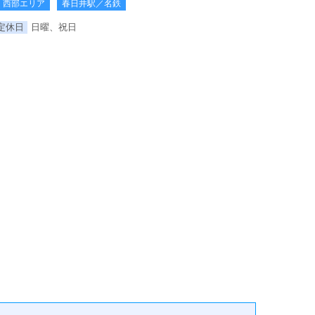
西部エリア
春日井駅／名鉄
定休日
日曜、祝日