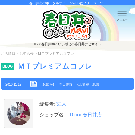
春日井市のポータルサイト＆WEB版フリーペーパー
0568春日井navi
いい感じの春日井ナビサイト
お店情報
>
お知らせ
> ＭＴプレミアムコフレ
ＭＴプレミアムコフレ
BLOG
2016.11.19
お知らせ
春日井市
お店情報
地域
編集者:
宮原
ショップ名：
Dione春日井店