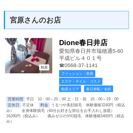
宮原さんのお店
Dione春日井店
愛知県春日井市瑞穂通5-60
平成ビル４０１号
☎0568-37-1141
柏原
ファッション・美容
エステ・ネイル・コスメ
柏原エリア
春日井駅／名鉄
営業時間
平日 10：00～20：00 土・日・祝 10：00～19：00
定休日
不定休
料金
うるつや美顔脱毛 体験価格3240円（税込
み） 全身体験脱毛（60分お好きな部位をお手入れし放題）
16200円（税込み） 痛みゼロのVIO脱毛 体験価格5400円（税込
み）