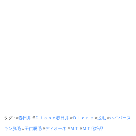
タグ : #
春日井
#
Ｄｉｏｎｅ春日井
#
Ｄｉｏｎｅ
#
脱毛
#
ハイパース
キン脱毛
#
子供脱毛
#
ディオーネ
#
ＭＴ
#
ＭＴ化粧品