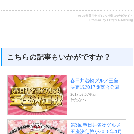
0568春日井ナビ | いい感じのナビサイト
Produce by
HP制作 D-Marking
こちらの記事もいかがですか？
春日井名物グルメ王座
決定戦2017@落合公園
2017.03.07更新
わたなべ
第3回春日井名物グルメ
王座決定戦が2018年4月