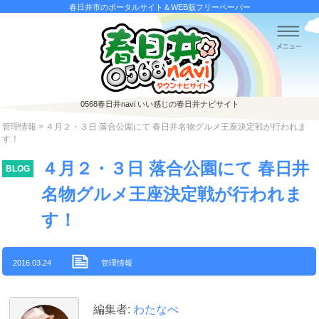
春日井市のポータルサイト＆WEB版フリーペーパー
0568春日井navi
いい感じの春日井ナビサイト
管理情報
> ４月２・３日 落合公園にて 春日井名物グルメ王座決定戦が行われま
す！
４月２・３日 落合公園にて 春日井
BLOG
名物グルメ王座決定戦が行われま
す！
2016.03.24
管理情報
編集者:
わたなべ