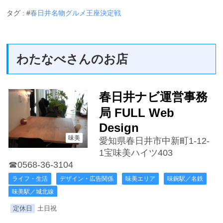
タグ : #
春日井名物グルメ王座決定戦
わたなべさんのお店
春日井ナビ運営事務
局 FULL Web
Design
味美
愛知県春日井市中新町1-12-
1宝味美ハイツ403
☎0568-36-3104
ライフ・生活
デザイン・広告関係
味美エリア
味鋺駅／名鉄
味美駅／城北線
定休日
土日祝