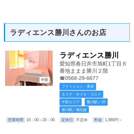
ラディエンス勝川さんのお店
ラディエンス勝川
愛知県春日井市旭町1丁目６
番地ままま勝川２階
☎0568-29-6677
中部
ファッション・美容
エステ・ネイル・コスメ
中部エリア
勝川駅／JR
勝川駅／城北線
営業時間
10：00～20：00
定休日
不定休
料金
1,980円～