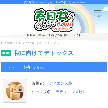
春日井市のポータルサイト＆WEB版フリーペーパー
0568春日井navi
いい感じの春日井ナビサイト
お店情報
>
お知らせ
> 秋に向けてデトックス
秋に向けてデトックス
BLOG
2017.09.14
お知らせ
編集者:
ラディエンス勝川
ショップ名：
ラディエンス勝川