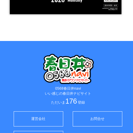
0568春日井navi
いい感じの春日井ナビサイト
176
ただいま
登録
運営会社
お問合せ