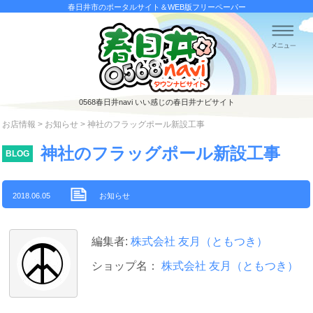
春日井市のポータルサイト＆WEB版フリーペーパー
0568春日井navi
いい感じの春日井ナビサイト
お店情報
>
お知らせ
> 神社のフラッグポール新設工事
神社のフラッグポール新設工事
BLOG
2018.06.05
お知らせ
編集者:
株式会社 友月（ともつき）
ショップ名：
株式会社 友月（ともつき）