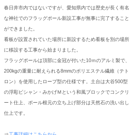
春日井市内ではないですが、愛知県内では歴史が長く有名
な神社でのフラッグポール新設工事が無事に完了すること
ができました。
看板が設置されていた場所に新設するため看板を別の場所
に移設する工事から始まりました。
フラッグポールは頂部に金冠が付いた10ｍのアルミ製で、
200kgの重量に耐えられる8mmのポリエステル繊維（テト
ロン）を使用したロープ型の仕様です。土台は大谷500型
の浮彫ビシャン・みかげＭという和風ブロックでコンクリ
ート仕上、ポール根元の立ち上げ部分は天然石の洗い出し
仕上です。
⇒
工事詳細はこちらから