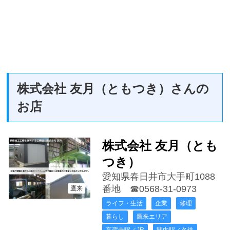
株式会社 友月（ともつき）さんの
お店
株式会社 友月（とも
つき）
愛知県春日井市大手町1088
番地
☎0568-31-0973
鷹来
ライフ・生活
企業
修理
暮らし
鷹来エリア