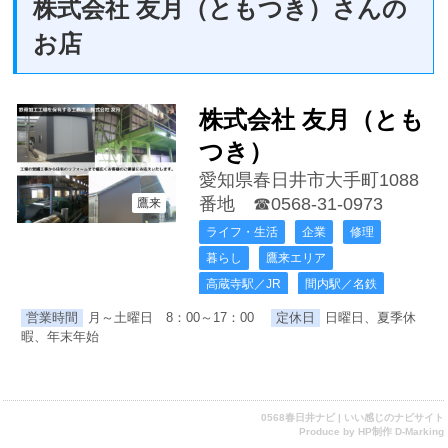
株式会社 友月（ともつき）さんの
お店
株式会社 友月（とも
つき）
愛知県春日井市大手町1088
番地
☎0568-31-0973
鷹来
ライフ・生活
企業
修理
暮らし
鷹来エリア
高蔵寺駅／JR
間内駅／名鉄
営業時間
月～土曜日 8：00～17：00
定休日
日曜日、夏季休
暇、年末年始
0568春日井ナビ | いい感じのナビサイト
Produce by
HP制作 D-Marking