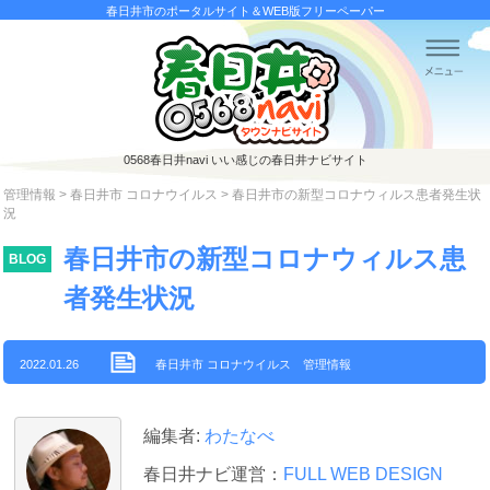
春日井市のポータルサイト＆WEB版フリーペーパー
0568春日井navi
いい感じの春日井ナビサイト
管理情報
>
春日井市 コロナウイルス
> 春日井市の新型コロナウィルス患者発生状
況
春日井市の新型コロナウィルス患
BLOG
者発生状況
2022.01.26
春日井市 コロナウイルス
管理情報
編集者:
わたなべ
春日井ナビ運営：
FULL WEB DESIGN