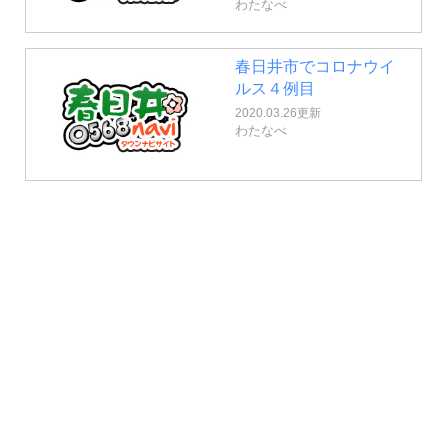
わたなべ
春日井市でコロナウイ
ルス４例目
2020.03.26更新
わたなべ