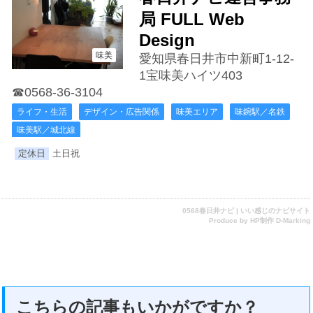
局 FULL Web
Design
味美
愛知県春日井市中新町1-12-
1宝味美ハイツ403
☎0568-36-3104
ライフ・生活
デザイン・広告関係
味美エリア
味鋺駅／名鉄
味美駅／城北線
定休日
土日祝
0568春日井ナビ | いい感じのナビサイト
Produce by
HP制作 D-Marking
こちらの記事もいかがですか？