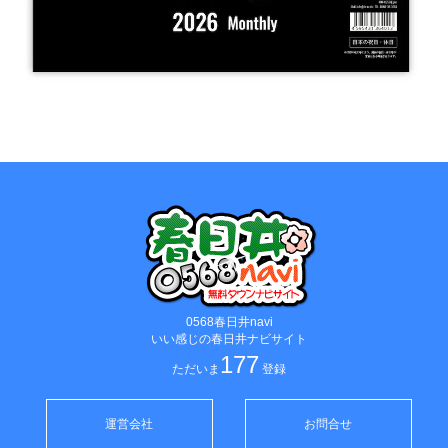
0568春日井navi
いい感じの春日井ナビサイト
177
ただいま
登録
運営会社
お問合せ