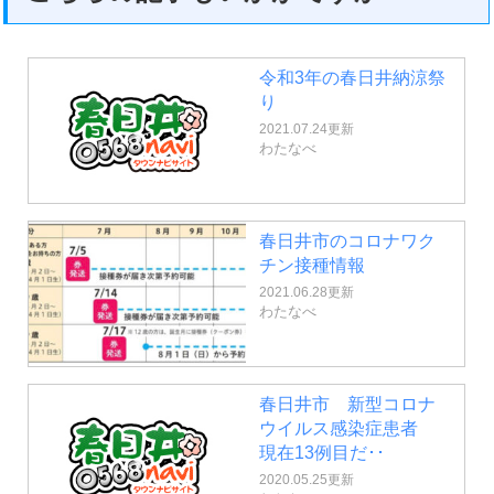
令和3年の春日井納涼祭
り
2021.07.24更新
わたなべ
春日井市のコロナワク
チン接種情報
2021.06.28更新
わたなべ
春日井市 新型コロナ
ウイルス感染症患者
現在13例目だ･･
2020.05.25更新