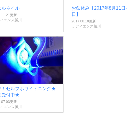
ェルネイル
お盆休み【2017年8月11日
日】
7.11.21更新
ィエンス勝川
2017.08.10更新
ラディエンス勝川
評！セルフホワイトニング★
約受付中★
7.07.03更新
ィエンス勝川