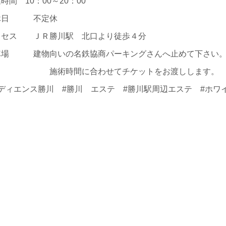
時間 10：00～20：00
休日 不定休
クセス ＪＲ勝川駅 北口より徒歩４分
車場 建物向いの名鉄協商パーキングさんへ止めて下さい
術時間に合わせてチケットをお渡しします。
ラディエンス勝川 #勝川 エステ #勝川駅周辺エステ #ホワ