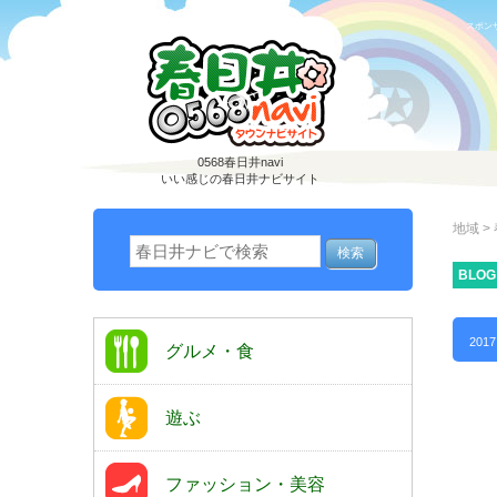
スポン
0568春日井navi
いい感じの春日井ナビサイト
地域
>
BLOG
2017
グルメ・食
遊ぶ
ファッション・美容