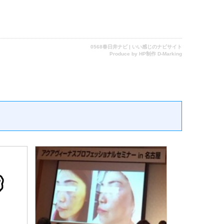
0568春日井ナビ | いい感じのナビサイト
Produce by
HP制作 D-Marking