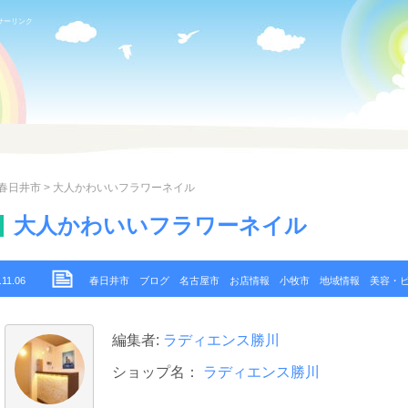
サーリンク
春日井市
> 大人かわいいフラワーネイル
大人かわいいフラワーネイル
.11.06
春日井市
ブログ
名古屋市
お店情報
小牧市
地域情報
美容・
編集者:
ラディエンス勝川
ショップ名：
ラディエンス勝川