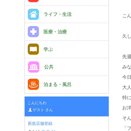
ライフ・生活
こ
医療・治療
久
学ぶ
先
公共
み
今
泊まる・風呂
大
特
こんにちわ
お
ゲスト さん
そ
新規店舗登録
「