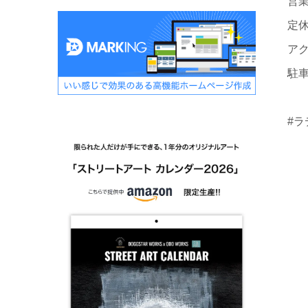
営業
定
ア
駐
施
#