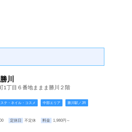
勝川
町1丁目６番地ままま勝川２階
エステ・ネイル・コスメ
中部エリア
勝川駅／JR
：00
定休日
不定休
料金
1,980円～