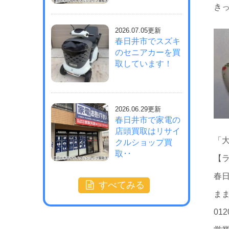
きっ
2026.07.05更新
春日井市でスズキ
のセニアカーを買
取しています！
2026.06.29更新
春日井市で家電の
店頭買取はリサイ
「大
クルショップ買
取･･
【
春
すべてみる
ま
012