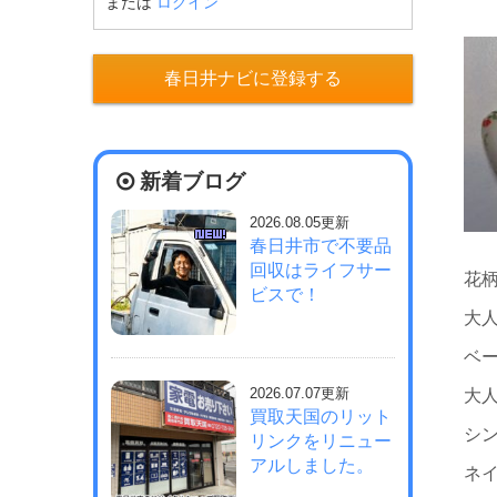
または
ログイン
春日井ナビに登録する
新着ブログ
2026.08.05更新
春日井市で不要品
回収はライフサー
花
ビスで！
大
ベ
2026.07.07更新
大
買取天国のリット
シ
リンクをリニュー
アルしました。
ネ