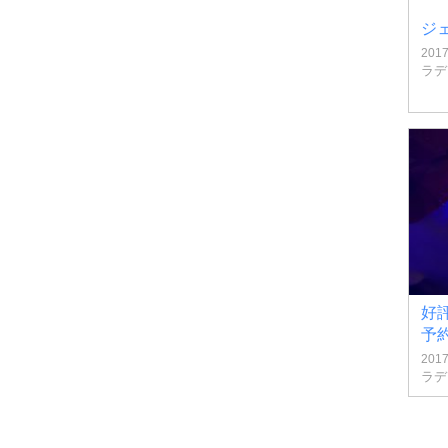
ジ
201
ラデ
好
予
201
ラデ