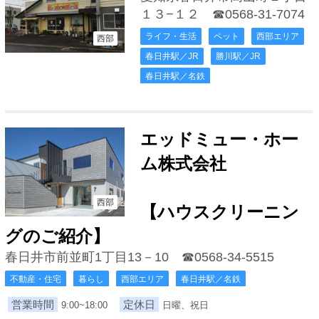
１３−１２
☎0568-31-7074
ライフ・生活
ペット
西部エリア
西部
春日井駅／JR
勝川駅／JR
春日井駅／名鉄
エッドミュー・ホー
ム株式会社
西部
【ハウスクリーニン
グのご紹介】
春日井市前並町1丁目13－10
☎0568-34-5515
不動産・住宅
暮らし
西部エリア
春日井駅／名鉄
営業時間
定休日
9:00~18:00
日曜、祝日