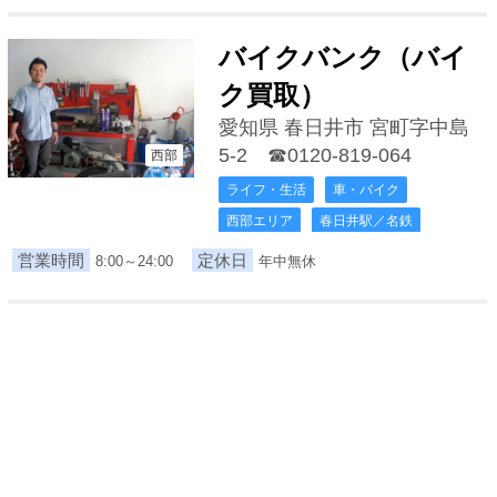
バイクバンク（バイ
ク買取）
愛知県 春日井市 宮町字中島
5-2
☎0120-819-064
西部
ライフ・生活
車・バイク
西部エリア
春日井駅／名鉄
営業時間
定休日
8:00～24:00
年中無休