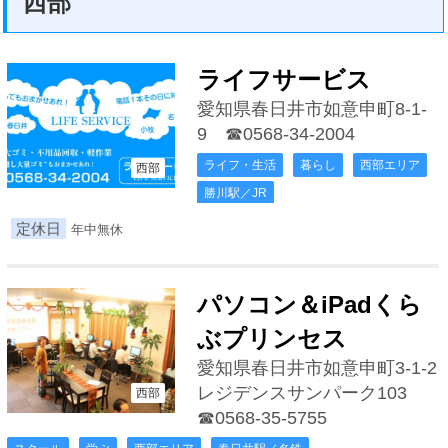
西部
ライフサービス
愛知県春日井市如意申町8-1-
9
☎0568-34-2004
ライフ・生活
暮らし
西部エリア
西部
勝川駅／JR
定休日
年中無休
パソコン＆iPadくら
ぶプリンセス
愛知県春日井市如意申町3-1-2
レジデンスサンパーク103
西部
☎0568-35-5755