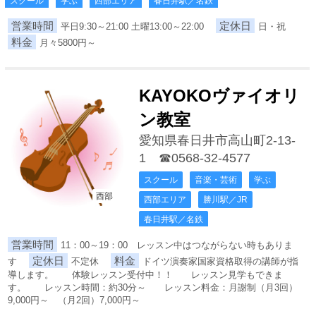
スクール
学ぶ
西部エリア
春日井駅／名鉄
営業時間
定休日
平日9:30～21:00 土曜13:00～22:00
日・祝
料金
月々5800円～
KAYOKOヴァイオリ
ン教室
愛知県春日井市高山町2-13-
1
☎0568-32-4577
スクール
音楽・芸術
学ぶ
西部
西部エリア
勝川駅／JR
春日井駅／名鉄
営業時間
11：00～19：00 レッスン中はつながらない時もありま
定休日
料金
す
不定休
ドイツ演奏家国家資格取得の講師が指
導します。 体験レッスン受付中！！ レッスン見学もできま
す。 レッスン時間：約30分～ レッスン料金：月謝制（月3回）
9,000円～ （月2回）7,000円～