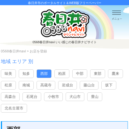
春日井市のポータルサイト＆WEB版フリーペーパー
0568春日井navi
いい感じの春日井ナビサイト
0568春日井navi
>
お店を登録
地域 エリア 別
味美
知多
西部
柏原
中部
東部
鷹来
松原
南城
高蔵寺
岩成台
藤山台
坂下
高森台
石尾台
小牧市
犬山市
豊山
北名古屋市