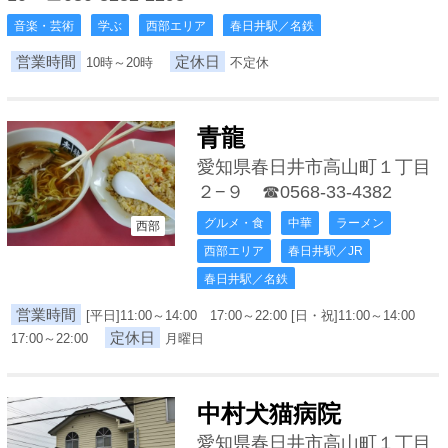
音楽・芸術
学ぶ
西部エリア
春日井駅／名鉄
営業時間
定休日
10時～20時
不定休
青龍
愛知県春日井市高山町１丁目
２−９
☎0568-33-4382
グルメ・食
中華
ラーメン
西部
西部エリア
春日井駅／JR
春日井駅／名鉄
営業時間
[平日]11:00～14:00 17:00～22:00 [日・祝]11:00～14:00
定休日
17:00～22:00
月曜日
中村犬猫病院
愛知県春日井市高山町１丁目