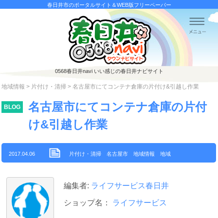
春日井市のポータルサイト＆WEB版フリーペーパー
0568春日井navi
いい感じの春日井ナビサイト
地域情報
>
片付け・清掃
> 名古屋市にてコンテナ倉庫の片付け&引越し作業
名古屋市にてコンテナ倉庫の片付
BLOG
け&引越し作業
2017.04.06
片付け・清掃
名古屋市
地域情報
地域
編集者:
ライフサービス春日井
ショップ名：
ライフサービス