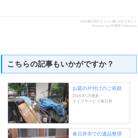
0568春日井ナビ | いい感じのナビサイト
Produce by
HP制作 D-Marking
こちらの記事もいかがですか？
お庭の片付けのご依頼
2016.07.25更新
ライフサービス春日井
春日井市での遺品整理