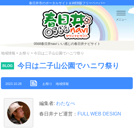
春日井市のポータルサイト＆WEB版フリーペーパー
0568春日井navi
いい感じの春日井ナビサイト
地域情報
>
お祭り
> 今日は二子山公園でハニワ祭り
今日は二子山公園でハニワ祭り
BLOG
2023.10.28
お祭り
地域情報
編集者:
わたなべ
春日井ナビ運営：
FULL WEB DESIGN