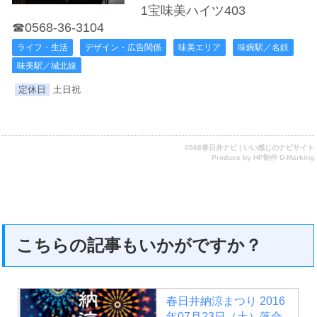
1宝味美ハイツ403
☎0568-36-3104
ライフ・生活
デザイン・広告関係
味美エリア
味鋺駅／名鉄
味美駅／城北線
定休日
土日祝
0568春日井ナビ | いい感じのナビサイト
Produce by
HP制作 D-Marking
こちらの記事もいかがですか？
春日井納涼まつり 2016
年07月23日（土）落合