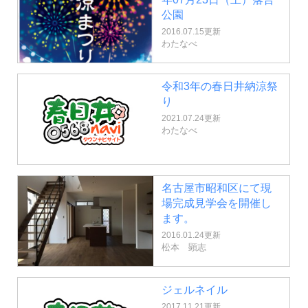
公園
2016.07.15更新
わたなべ
令和3年の春日井納涼祭
り
2021.07.24更新
わたなべ
名古屋市昭和区にて現
場完成見学会を開催し
ます。
2016.01.24更新
松本 顕志
ジェルネイル
2017.11.21更新