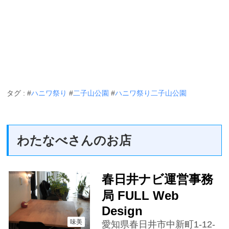
タグ : #
ハニワ祭り
#
二子山公園
#
ハニワ祭り二子山公園
わたなべさんのお店
春日井ナビ運営事務
局 FULL Web
Design
味美
愛知県春日井市中新町1-12-