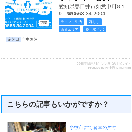
愛知県春日井市如意申町8-1-
9
☎0568-34-2004
ライフ・生活
暮らし
西部
西部エリア
勝川駅／JR
定休日
年中無休
0568春日井ナビ | いい感じのナビサイト
Produce by
HP制作 D-Marking
こちらの記事もいかがですか？
小牧市にて倉庫の片付