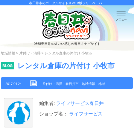
春日井市のポータルサイト＆WEB版フリーペーパー
0568春日井navi
いい感じの春日井ナビサイト
地域情報
>
片付け・清掃
> レンタル倉庫の片付け 小牧市
レンタル倉庫の片付け 小牧市
BLOG
2017.04.24
片付け・清掃
春日井市
地域情報
地域
編集者:
ライフサービス春日井
ショップ名：
ライフサービス