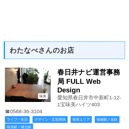
わたなべさんのお店
春日井ナビ運営事務
局 FULL Web
Design
味美
愛知県春日井市中新町1-12-
1宝味美ハイツ403
☎0568-36-3104
ライフ・生活
デザイン・広告関係
味美エリア
味鋺駅／名鉄
味美駅／城北線