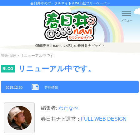
春日井市のポータルサイト＆WEB版フリーペーパー
0568春日井navi
いい感じの春日井ナビサイト
管理情報
> リニューアル中です。
リニューアル中です。
BLOG
2015.12.30
管理情報
編集者:
わたなべ
春日井ナビ運営：
FULL WEB DESIGN