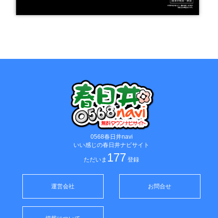
0568春日井navi
いい感じの春日井ナビサイト
177
ただいま
登録
運営会社
お問合せ