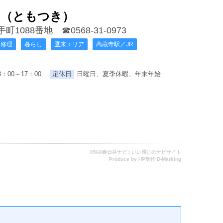
月（ともつき）
手町1088番地
☎0568-31-0973
修理
暮らし
鷹来エリア
高蔵寺駅／JR
：00～17：00
定休日
日曜日、夏季休暇、年末年始
0568春日井ナビ | いい感じのナビサイト
Produce by
HP制作 D-Marking