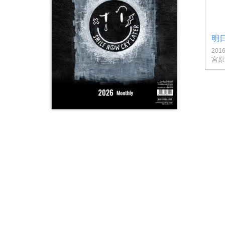
明
201
宮原