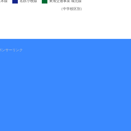
央本線
名鉄小牧線
東海交通事業 城北線
（中学校区別）
ポンサーリンク