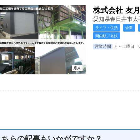
株式会社 友
愛知県春日井市大
ライフ・生活
企業
間内駅／名鉄
営業時間
月～土曜日 8
鷹来
こちらの記事もいかがですか？