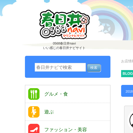
スポン
0568春日井navi
いい感じの春日井ナビサイト
お店情
BLOG
2018
グルメ・食
遊ぶ
ファッション・美容