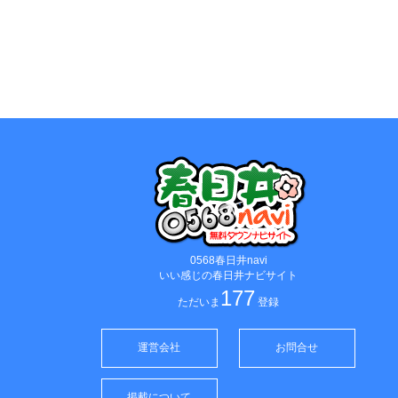
0568春日井navi
いい感じの春日井ナビサイト
177
ただいま
登録
運営会社
お問合せ
掲載について