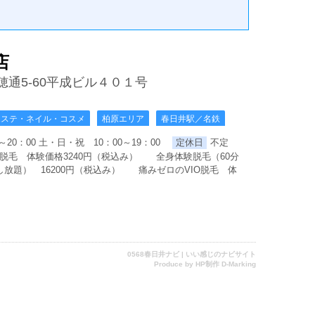
店
穂通5-60平成ビル４０１号
エステ・ネイル・コスメ
柏原エリア
春日井駅／名鉄
～20：00 土・日・祝 10：00～19：00
定休日
不定
脱毛 体験価格3240円（税込み） 全身体験脱毛（60分
放題） 16200円（税込み） 痛みゼロのVIO脱毛 体
0568春日井ナビ | いい感じのナビサイト
Produce by
HP制作 D-Marking