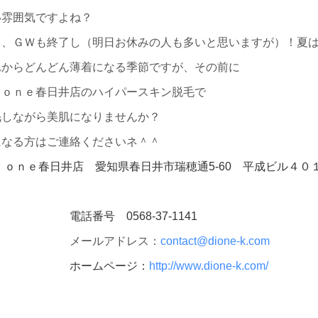
い雰囲気ですよね？
て、ＧＷも終了し（明日お休みの人も多いと思いますが）！夏
れからどんどん薄着になる季節ですが、その前に
ｉｏｎｅ春日井店のハイパースキン脱毛で
毛しながら美肌になりませんか？
になる方はご連絡くださいネ＾＾
ｉｏｎｅ春日井店 愛知県春日井市瑞穂通5-60 平成ビル４０
話番号 0568-37-1141
メールアドレス：
contact@dione-k.com
ホームページ：
http://www.dione-k.com/