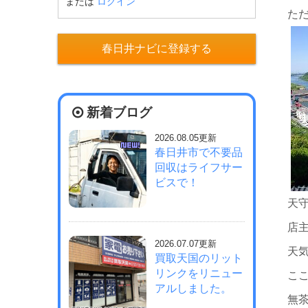
または
ログイン
た
春日井ナビに登録する
新着ブログ
2026.08.05更新
春日井市で不要品
回収はライフサー
ビスで！
天
店
2026.07.07更新
天
買取天国のリット
リンクをリニュー
こ
アルしました。
無