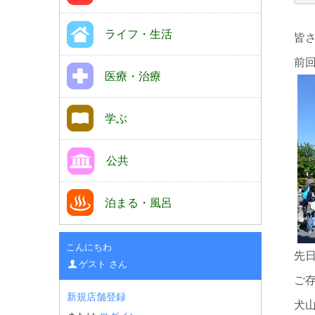
ライフ・生活
皆
前
医療・治療
学ぶ
公共
泊まる・風呂
こんにちわ
先
ゲスト さん
ご
新規店舗登録
犬