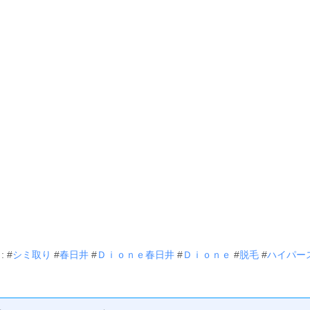
: #
シミ取り
#
春日井
#
Ｄｉｏｎｅ春日井
#
Ｄｉｏｎｅ
#
脱毛
#
ハイパー