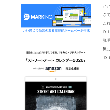
い
さ
こ
Ｄ
脱
気
Ｄ
電