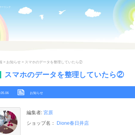
サーリンク
報
>
お知らせ
> スマホのデータを整理していたら②
スマホのデータを整理していたら②
.05.06
お知らせ
編集者:
宮原
ショップ名：
Dione春日井店