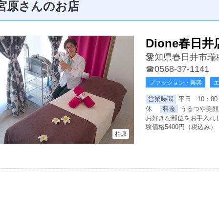
宮原さんのお店
Dione春日井
愛知県春日井市瑞
☎0568-37-1141
ファッション・美容
営業時間
平日 10：00
休
料金
うるつや美顔
お好きな部位をお手入れし
験価格5400円（税込み）
柏原