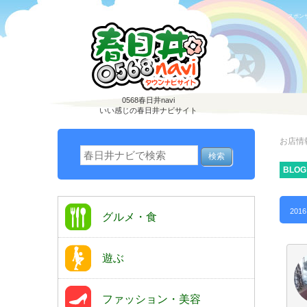
スポン
0568春日井navi
いい感じの春日井ナビサイト
お店情
BLOG
2016
グルメ・食
遊ぶ
ファッション・美容