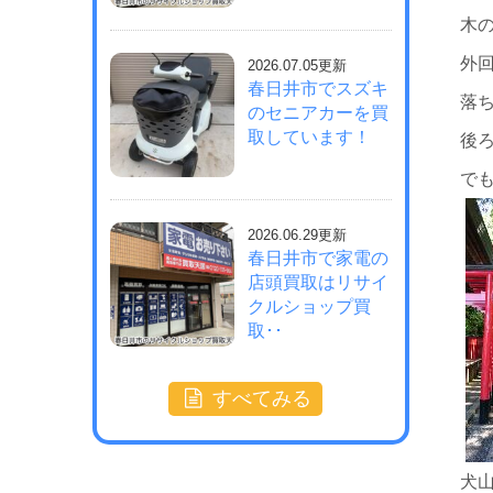
木
外
2026.07.05更新
春日井市でスズキ
落
のセニアカーを買
取しています！
後
で
2026.06.29更新
春日井市で家電の
店頭買取はリサイ
クルショップ買
取･･
すべてみる
犬