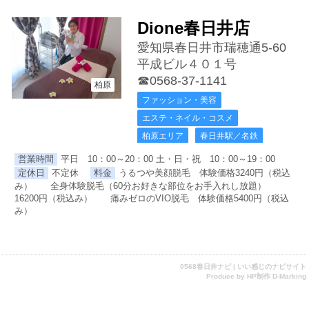
Dione春日井店
愛知県春日井市瑞穂通5-60
平成ビル４０１号
☎0568-37-1141
柏原
ファッション・美容
エステ・ネイル・コスメ
柏原エリア
春日井駅／名鉄
営業時間
平日 10：00～20：00 土・日・祝 10：00～19：00
定休日
不定休
料金
うるつや美顔脱毛 体験価格3240円（税込
み） 全身体験脱毛（60分お好きな部位をお手入れし放題）
16200円（税込み） 痛みゼロのVIO脱毛 体験価格5400円（税込
み）
0568春日井ナビ | いい感じのナビサイト
Produce by
HP制作 D-Marking