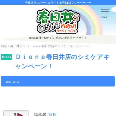
春日井市のポータルサイト＆WEB版フリーペーパー
0568春日井navi
いい感じの春日井ナビサイト
地域
>
春日井市
> Ｄｉｏｎｅ春日井店のシミケアキャンペーン！
Ｄｉｏｎｅ春日井店のシミケアキ
BLOG
ャンペーン！
2016.03.03
春日井市
お店情報
地域情報
美容・ビューティー
キャンペーン
地域
編集者:
宮原