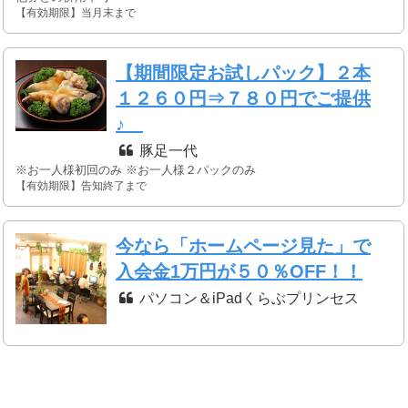
【有効期限】当月末まで
【期間限定お試しパック】２本
１２６０円⇒７８０円でご提供
♪
豚足一代
※お一人様初回のみ ※お一人様２パックのみ
【有効期限】告知終了まで
今なら「ホームページ見た」で
入会金1万円が５０％OFF！！
パソコン＆iPadくらぶプリンセス