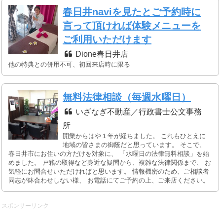
春日井naviを見たとご予約時に
言って頂ければ体験メニューを
ご利用いただけます
Dione春日井店
他の特典との併用不可、初回来店時に限る
無料法律相談（毎週水曜日）
いざなぎ不動産／行政書士公文事務
所
開業からはや１年が経ちました。 これもひとえに
地域の皆さまの御蔭だと思っています。 そこで、
春日井市にお住いの方だけを対象に、 「水曜日の法律無料相談」を始
めました。 戸籍の取得など身近な疑問から、複雑な法律関係まで、 お
気軽にお問合せいただければと思います。 情報機密のため、ご相談者
同志が鉢合わせしない様、 お電話にてご予約の上、ご来店ください。
スポンサーリンク