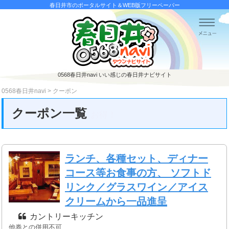
春日井市のポータルサイト＆WEB版フリーペーパー
0568春日井navi
いい感じの春日井ナビサイト
0568春日井navi
>
クーポン
クーポン一覧
お得！
ランチ、各種セット、ディナー
コース等お食事の方、 ソフトド
リンク／グラスワイン／アイス
クリームから一品進呈
カントリーキッチン
他券との併用不可