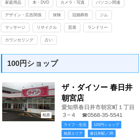
家庭用品
本・DVD
カメラ・写真
パソコン関連
デザイン・広告関係
保険
冠婚葬祭
ジム
マッサージ
リサイクル
質屋
ランドリー
カウンセリング
占い
100円ショップ
ザ・ダイソー 春日井
朝宮店
愛知県春日井市朝宮町１丁目
３−４
☎0568-35-5541
柏原
ライフ・生活
100円ショップ
柏原エリア
春日井駅／JR