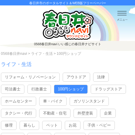
春日井市のポータルサイト＆WEB版フリーペーパー
0568春日井navi
いい感じの春日井ナビサイト
0568春日井navi
>
ライフ・生活
>
100円ショップ
ライフ・生活
リフォーム・リノベーション
アウトドア
法律
司法書士
行政書士
100円ショップ
ドラッグストア
ホームセンター
車・バイク
ガソリンスタンド
タクシー・代行
不動産・住宅
外壁塗装
企業
修理
暮らし
ペット
お花
子供・ベビー