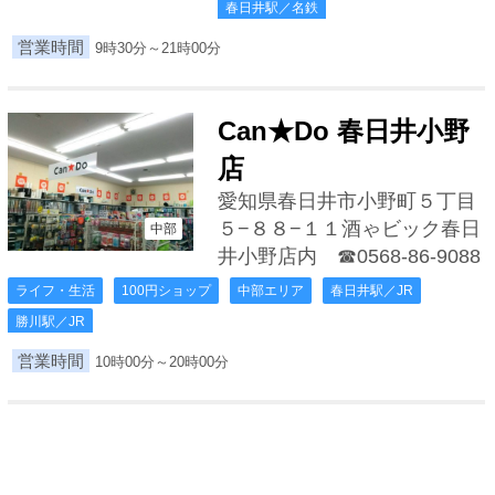
春日井駅／名鉄
営業時間
9時30分～21時00分
Can★Do 春日井小野
店
愛知県春日井市小野町５丁目
５−８８−１１酒ゃビック春日
中部
井小野店内
☎0568-86-9088
ライフ・生活
100円ショップ
中部エリア
春日井駅／JR
勝川駅／JR
営業時間
10時00分～20時00分