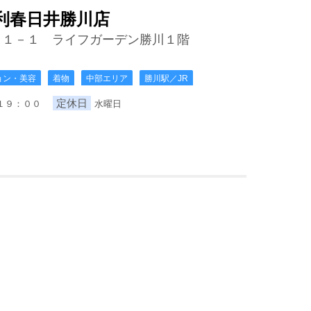
利春日井勝川店
－１－１ ライフガーデン勝川１階
ョン・美容
着物
中部エリア
勝川駅／JR
定休日
～１９：００
水曜日