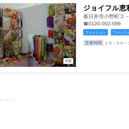
ジョイフル恵
春日井市小野町２
☎0120-002-599
ファッション
ファッシ
営業時間
１０：００
中部
サーリンク