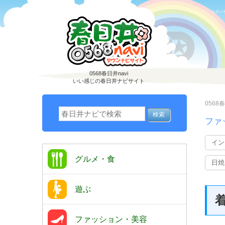
スポン
0568春日井navi
いい感じの春日井ナビサイト
0568春
ファ
イン
グルメ・食
日焼
遊ぶ
ファッション・美容