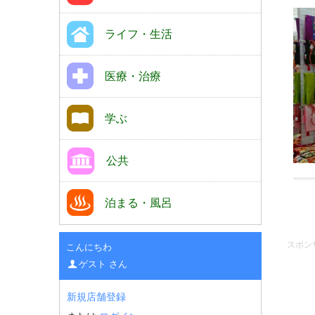
ライフ・生活
医療・治療
学ぶ
公共
泊まる・風呂
スポン
こんにちわ
ゲスト さん
新規店舗登録