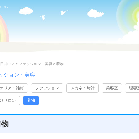
サーリンク
日井navi
>
ファッション・美容
>
着物
ッション・美容
テリア・雑貨
ファッション
メガネ・時計
美容室
理容
けサロン
着物
着物