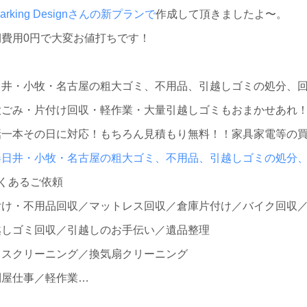
Marking Designさんの新プランで
作成して頂きましたよ〜。
期費用0円で大変お値打ちです！
日井・小牧・名古屋の粗大ゴミ、不用品、引越しゴミの処分、
大ごみ・片付け回収・軽作業・大量引越しゴミもおまかせあれ
話一本その日に対応！もちろん見積もり無料！！家具家電等の
春日井・小牧・名古屋の粗大ゴミ、不用品、引越しゴミの処分
よくあるご依頼
付け・不用品回収／マットレス回収／倉庫片付け／バイク回収
越しゴミ回収／引越しのお手伝い／遺品整理
ウスクリーニング／換気扇クリーニング
利屋仕事／軽作業…