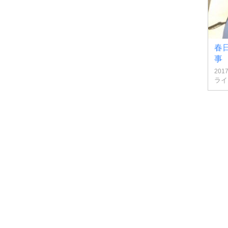
春
事
201
ライ