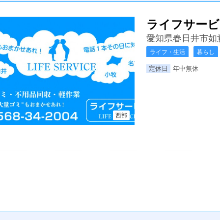
ライフサービ
愛知県春日井市如意
ライフ・生活
暮らし
定休日
年中無休
西部