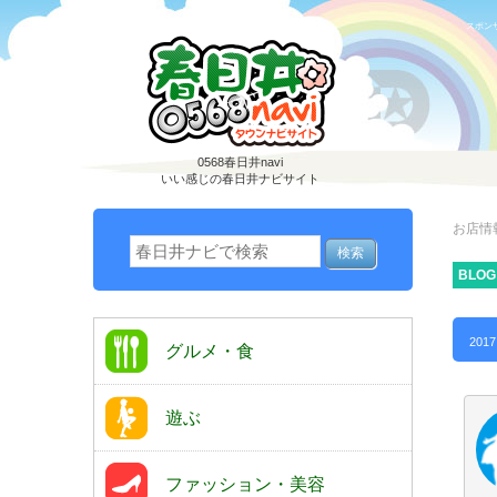
スポン
0568春日井navi
いい感じの春日井ナビサイト
お店情
BLOG
2017
グルメ・食
遊ぶ
ファッション・美容