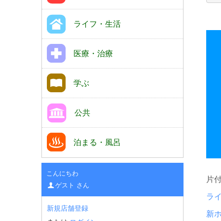
ライフ・生活
医療・治療
学ぶ
公共
泊まる・風呂
こんにちわ
片
ゲスト さん
ラ
新規店舗登録
新