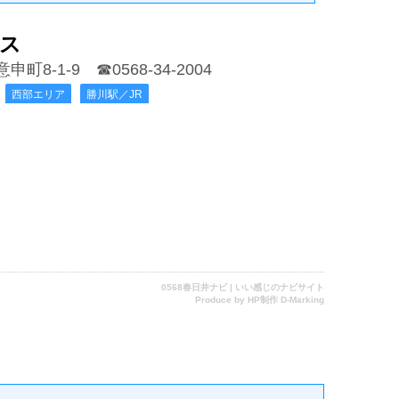
ス
申町8-1-9
☎0568-34-2004
西部エリア
勝川駅／JR
0568春日井ナビ | いい感じのナビサイト
Produce by
HP制作 D-Marking