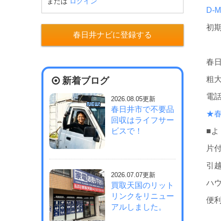
または
ログイン
D-
初
春日井ナビに登録する
春
粗
新着ブログ
電
2026.08.05更新
春日井市で不要品
★
回収はライフサー
ビスで！
■
片
引
2026.07.07更新
ハ
買取天国のリット
リンクをリニュー
便
アルしました。