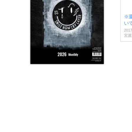
※
い
201
宮原