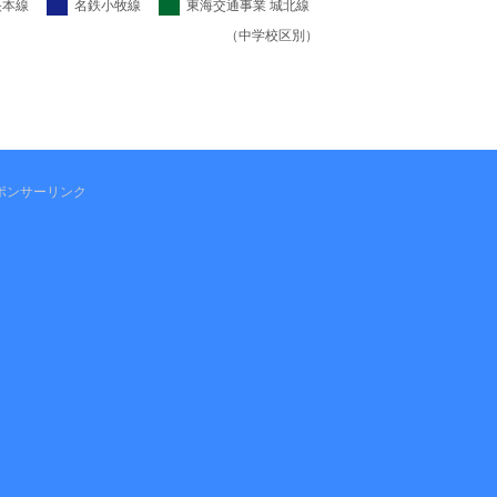
央本線
名鉄小牧線
東海交通事業 城北線
（中学校区別）
ポンサーリンク