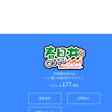
0568春日井navi
いい感じの春日井ナビサイト
177
ただいま
登録
運営会社
お問合せ