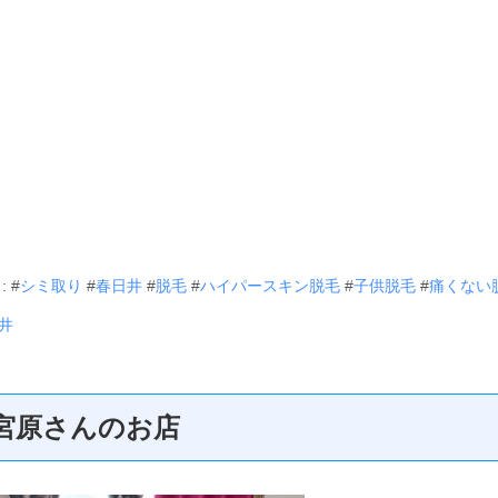
: #
シミ取り
#
春日井
#
脱毛
#
ハイパースキン脱毛
#
子供脱毛
#
痛くない
井
宮原さんのお店