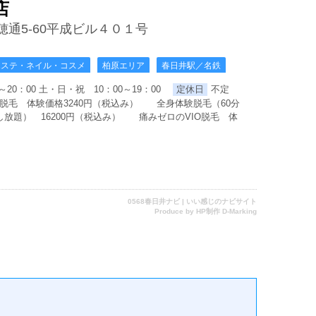
店
穂通5-60平成ビル４０１号
エステ・ネイル・コスメ
柏原エリア
春日井駅／名鉄
～20：00 土・日・祝 10：00～19：00
定休日
不定
脱毛 体験価格3240円（税込み） 全身体験脱毛（60分
放題） 16200円（税込み） 痛みゼロのVIO脱毛 体
0568春日井ナビ | いい感じのナビサイト
Produce by
HP制作 D-Marking