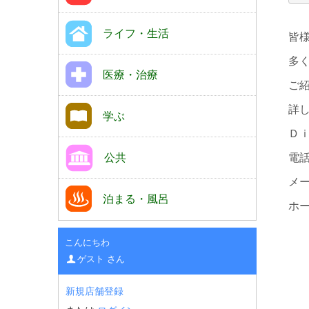
ライフ・生活
皆
多
医療・治療
ご
詳
学ぶ
Ｄ
公共
電話
メー
泊まる・風呂
ホ
こんにちわ
ゲスト さん
新規店舗登録