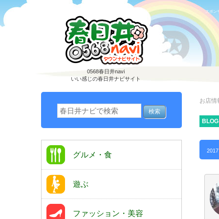
スポン
0568春日井navi
いい感じの春日井ナビサイト
お店情
BLOG
2017
グルメ・食
遊ぶ
ファッション・美容