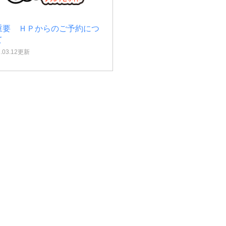
重要 ＨＰからのご予約につ
て
7.03.12更新