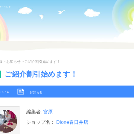
サーリンク
報
>
お知らせ
> ご紹介割引始めます！
ご紹介割引始めます！
.05.14
お知らせ
編集者:
宮原
ショップ名：
Dione春日井店