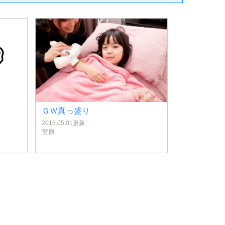
ＧＷ真っ盛り
2016.05.01更新
宮原