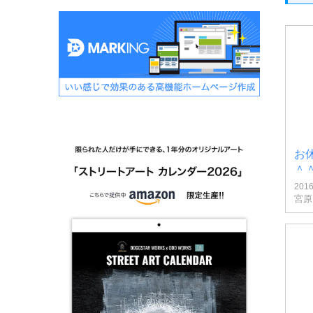
お
＾
201
宮原