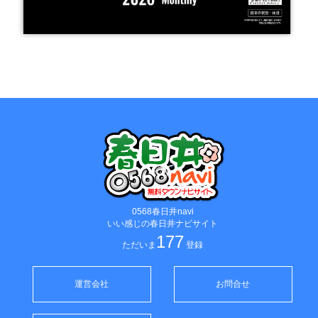
0568春日井navi
いい感じの春日井ナビサイト
177
ただいま
登録
運営会社
お問合せ