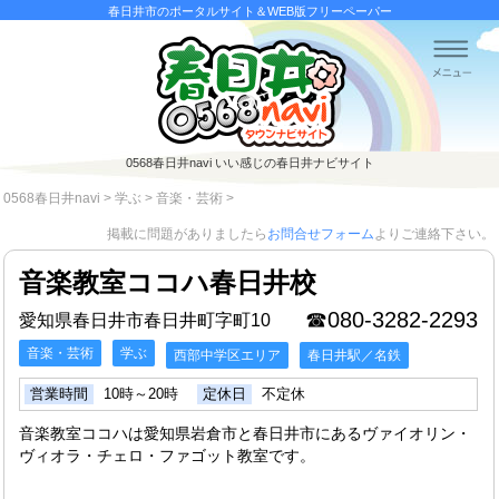
春日井市のポータルサイト＆WEB版フリーペーパー
0568春日井navi
いい感じの春日井ナビサイト
0568春日井navi
>
学ぶ
>
音楽・芸術
>
掲載に問題がありましたら
お問合せフォーム
よりご連絡下さい。
音楽教室ココハ春日井校
☎080-3282-2293
愛知県春日井市春日井町字町10
音楽・芸術
学ぶ
西部中学区エリア
春日井駅／名鉄
営業時間
10時～20時
定休日
不定休
音楽教室ココハは愛知県岩倉市と春日井市にあるヴァイオリン・
ヴィオラ・チェロ・ファゴット教室です。