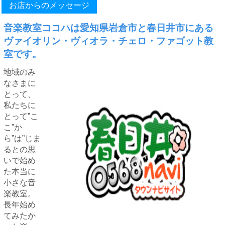
お店からのメッセージ
音楽教室ココハは愛知県岩倉市と春日井市にある
ヴァイオリン・ヴィオラ・チェロ・ファゴット教
室です。
地域のみ
なさまに
とって、
私たちに
とって”こ
こ”か
ら”は”じま
るとの思
いで始め
た本当に
小さな音
楽教室。
長年始め
てみたか