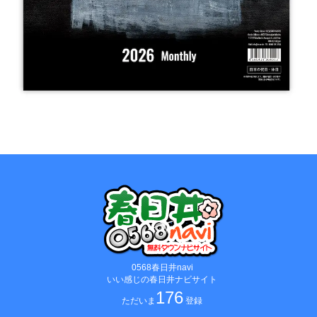
0568春日井navi
いい感じの春日井ナビサイト
176
ただいま
登録