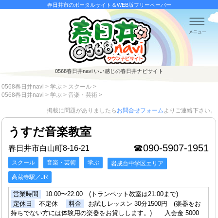
春日井市のポータルサイト＆WEB版フリーペーパー
0568春日井navi
いい感じの春日井ナビサイト
0568春日井navi
>
学ぶ
>
スクール
>
0568春日井navi
>
学ぶ
>
音楽・芸術
>
掲載に問題がありましたら
お問合せフォーム
よりご連絡下さい。
うすだ音楽教室
☎090-5907-1951
春日井市白山町8-16-21
スクール
音楽・芸術
学ぶ
岩成台中学区エリア
高蔵寺駅／JR
営業時間
10:00〜22:00 (トランペット教室は21:00まで)
定休日
不定休
料金
お試しレッスン 30分1500円 (楽器をお
持ちでない方には体験用の楽器をお貸しします。) 入会金 5000