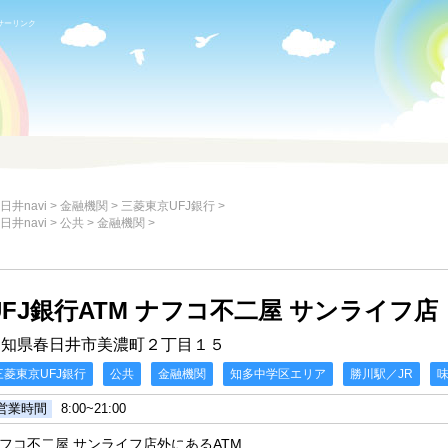
サーリンク
日井navi
>
金融機関
>
三菱東京UFJ銀行
>
日井navi
>
公共
>
金融機関
>
UFJ銀行ATM ナフコ不二屋 サンライフ店
愛知県春日井市美濃町２丁目１５
三菱東京UFJ銀行
公共
金融機関
知多中学区エリア
勝川駅／JR
営業時間
8:00~21:00
フコ不二屋 サンライフ店外にあるATM