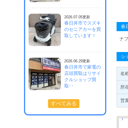
2026.07.05更新
春日井市でスズキ
春
のセニアカーを買
取しています！
ナ
シ
2026.06.29更新
春日井市で家電の
店頭買取はリサイ
名
クルショップ買
取･･
所
営
すべてみる