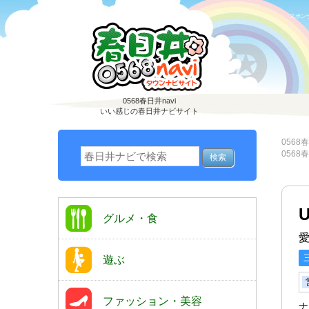
スポン
0568春日井navi
いい感じの春日井ナビサイト
0568春
0568春
グルメ・食
遊ぶ
ファッション・美容
ナ