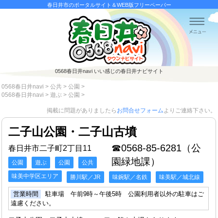
春日井市のポータルサイト＆WEB版フリーペーパー
0568春日井navi
いい感じの春日井ナビサイト
0568春日井navi
>
公共
>
公園
>
0568春日井navi
>
遊ぶ
>
公園
>
掲載に問題がありましたら
お問合せフォーム
よりご連絡下さい。
二子山公園・二子山古墳
☎0568-85-6281（公
春日井市二子町2丁目11
園緑地課）
公園
遊ぶ
公園
公共
味美中学区エリア
勝川駅／JR
味鋺駅／名鉄
味美駅／城北線
営業時間
駐車場 午前9時～午後5時 公園利用者以外の駐車はご
遠慮ください。