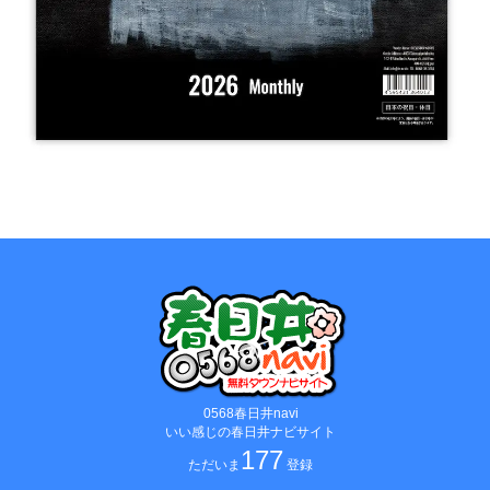
0568春日井navi
いい感じの春日井ナビサイト
177
ただいま
登録