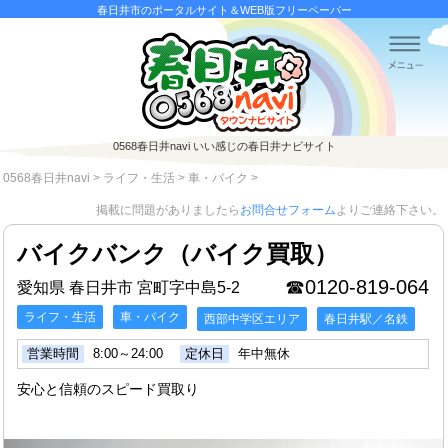
春日井市のポータルサイト＆WEB版フリーペーパー
0568春日井navi
いい感じの春日井ナビサイト
0568春日井navi
>
ライフ・生活
>
車・バイク
>
掲載に問題がありましたら
お問合せフォーム
よりご連絡下さい。
バイクバンク（バイク買取）
☎0120-819-064
愛知県 春日井市 宮町字中島5-2
ライフ・生活
車・バイク
西部中学区エリア
春日井駅／名鉄
営業時間
8:00～24:00
定休日
年中無休
安心と信頼のスピード買取り