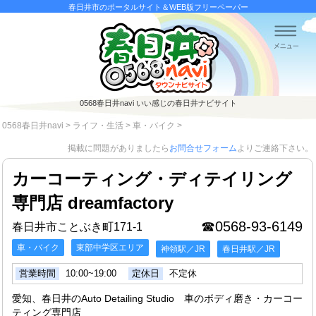
春日井市のポータルサイト＆WEB版フリーペーパー
0568春日井navi
いい感じの春日井ナビサイト
0568春日井navi
>
ライフ・生活
>
車・バイク
>
掲載に問題がありましたら
お問合せフォーム
よりご連絡下さい。
カーコーティング・ディテイリング
専門店 dreamfactory
☎0568-93-6149
春日井市ことぶき町171-1
車・バイク
東部中学区エリア
神領駅／JR
春日井駅／JR
営業時間
10:00~19:00
定休日
不定休
愛知、春日井のAuto Detailing Studio 車のボディ磨き・カーコー
ティング専門店