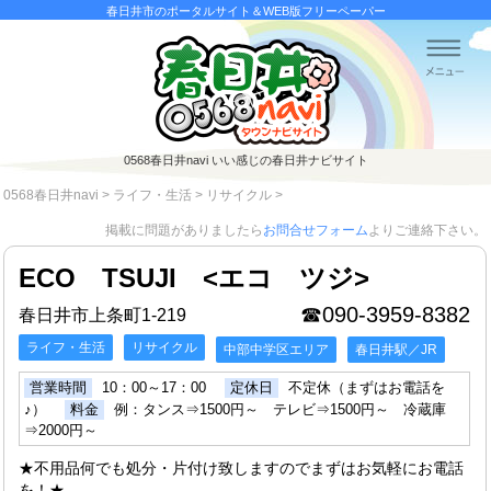
春日井市のポータルサイト＆WEB版フリーペーパー
0568春日井navi
いい感じの春日井ナビサイト
0568春日井navi
>
ライフ・生活
>
リサイクル
>
掲載に問題がありましたら
お問合せフォーム
よりご連絡下さい。
ECO TSUJI <エコ ツジ>
☎090-3959-8382
春日井市上条町1-219
ライフ・生活
リサイクル
中部中学区エリア
春日井駅／JR
営業時間
10：00～17：00
定休日
不定休（まずはお電話を
♪）
料金
例：タンス⇒1500円～ テレビ⇒1500円～ 冷蔵庫
⇒2000円～
★不用品何でも処分・片付け致しますのでまずはお気軽にお電話
を！★