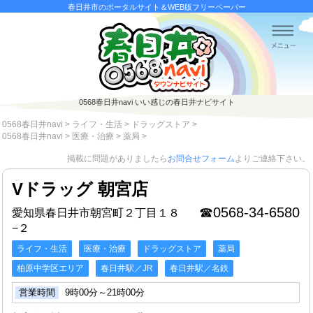
春日井市のポータルサイト＆WEB版フリーペーパー
0568春日井navi
いい感じの春日井ナビサイト
0568春日井navi
>
ライフ・生活
>
ドラッグストア
>
0568春日井navi
>
医療・治療
>
薬局
>
掲載に問題がありましたら
お問合せフォーム
よりご連絡下さい。
Vドラッグ 朝宮店
☎0568-34-6580
愛知県春日井市朝宮町２丁目１８
−２
ライフ・生活
医療・治療
ドラッグストア
薬局
柏原中学区エリア
春日井駅／JR
春日井駅／名鉄
営業時間
9時00分～21時00分