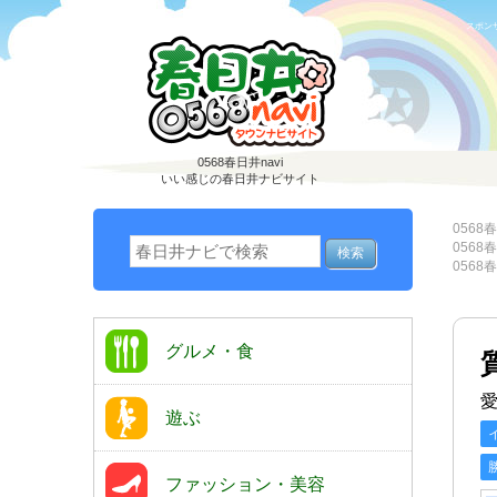
スポン
0568春日井navi
いい感じの春日井ナビサイト
0568春
0568春
0568春
グルメ・食
愛
遊ぶ
ファッション・美容