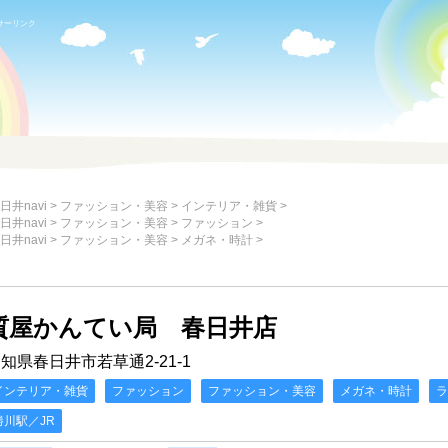
サーリンク
日井navi
>
ファッション・美容
>
インテリア・雑貨
>
日井navi
>
ファッション・美容
>
ファッション
>
日井navi
>
ファッション・美容
>
メガネ・時計
>
質屋かんてい局 春日井店
知県春日井市若草通2-21-1
インテリア・雑貨
ファッション
ファッション・美容
メガネ・時計
ラ
勝川駅／JR