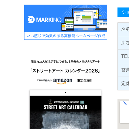
シ
名
所
TE
営
定