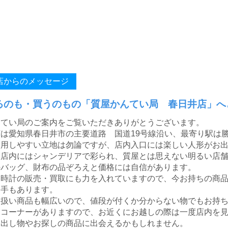
店からのメッセージ
るのも・買うのもの「質屋かんてい局 春日井店」へ
んてい局のご案内をご覧いただきありがとうございます。
は愛知県春日井市の主要道路 国道19号線沿い、最寄り駅は
用しやすい立地は勿論ですが、店内入口には楽しい人形がお出迎
に店内にはシャンデリアで彩られ、質屋とは思えない明るい店
のバッグ、財布の品ぞろえと価格には自信があります。
に時計の販売・買取にも力を入れていますので、今お持ちの商
う手もあります。
り扱い商品も幅広いので、値段が付くか分からない物でもお持
売コーナーがありますので、お近くにお越しの際は一度店内を
り出し物やお探しの商品に出会えるかもしれません。