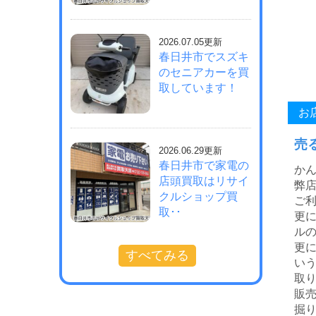
2026.07.05更新
春日井市でスズキ
のセニアカーを買
取しています！
お
売
2026.06.29更新
春日井市で家電の
か
店頭買取はリサイ
弊店
クルショップ買
ご利
取･･
更
ル
更
すべてみる
い
取
販
掘