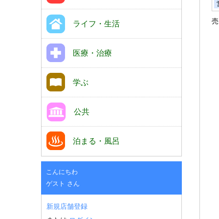
売
ライフ・生活
医療・治療
学ぶ
公共
泊まる・風呂
こんにちわ
ゲスト さん
新規店舗登録