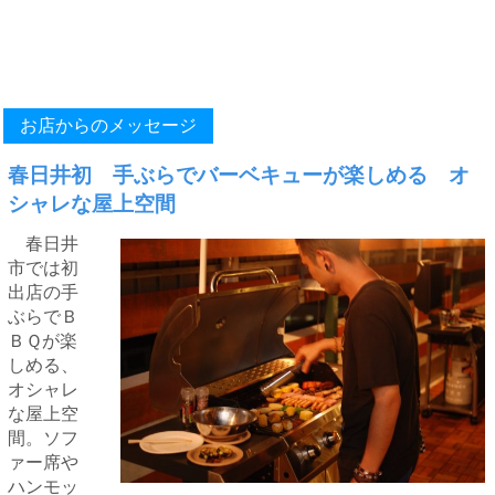
お店からのメッセージ
春日井初 手ぶらでバーベキューが楽しめる オ
シャレな屋上空間
春日井
市では初
出店の手
ぶらでＢ
ＢＱが楽
しめる、
オシャレ
な屋上空
間。ソフ
ァー席や
ハンモッ