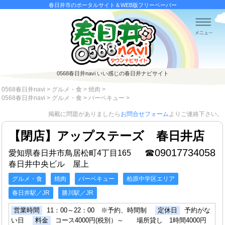
春日井市のポータルサイト＆WEB版フリーペーパー
0568春日井navi
いい感じの春日井ナビサイト
0568春日井navi
>
グルメ・食
>
焼肉
>
0568春日井navi
>
グルメ・食
>
バーベキュー
>
掲載に問題がありましたら
お問合せフォーム
よりご連絡下さい。
【閉店】アップステーズ 春日井店
☎09017734058
愛知県春日井市鳥居松町4丁目165
春日井中央ビル 屋上
グルメ・食
焼肉
バーベキュー
柏原中学区エリア
春日井駅／JR
勝川駅／JR
営業時間
11：00～22：00 ※予約、時間制
定休日
予約がな
い日
料金
コース4000円(税別）～ 場所貸し 1時間4000円