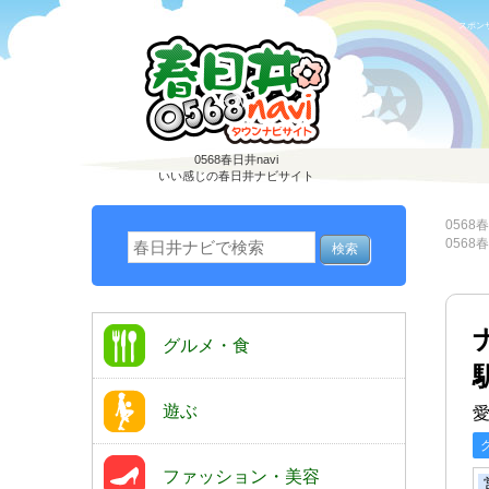
スポン
0568春日井navi
いい感じの春日井ナビサイト
0568春
0568春
グルメ・食
遊ぶ
愛
ファッション・美容