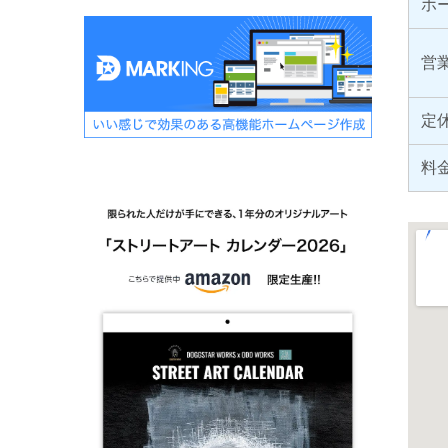
ホ
営
定
料