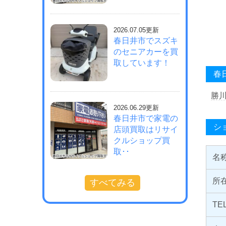
2026.07.05更新
春日井市でスズキ
のセニアカーを買
取しています！
春
勝
2026.06.29更新
春日井市で家電の
シ
店頭買取はリサイ
クルショップ買
取･･
名
所
すべてみる
TE