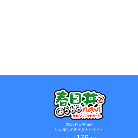
0568春日井navi
いい感じの春日井ナビサイト
176