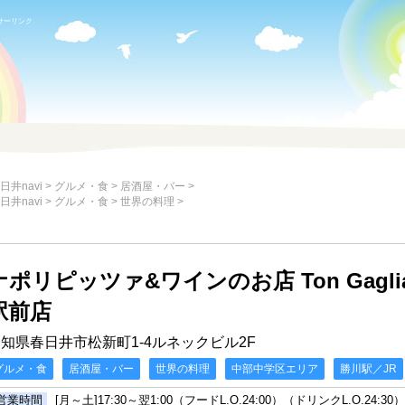
サーリンク
日井navi
>
グルメ・食
>
居酒屋・バー
>
日井navi
>
グルメ・食
>
世界の料理
>
ナポリピッツァ&ワインのお店 Ton Gag
駅前店
知県春日井市松新町1-4ルネックビル2F
グルメ・食
居酒屋・バー
世界の料理
中部中学区エリア
勝川駅／JR
営業時間
[月～土]17:30～翌1:00（フードL.O.24:00）（ドリンクL.O.24:30